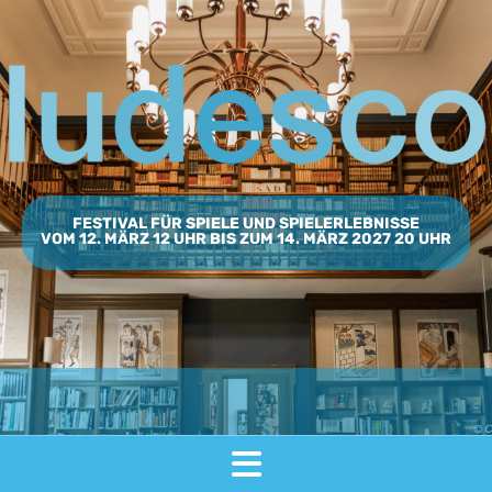
FESTIVAL FÜR SPIELE UND SPIELERLEBNISSE
VOM 12. MÄRZ 12 UHR BIS ZUM 14. MÄRZ 2027 20 UHR