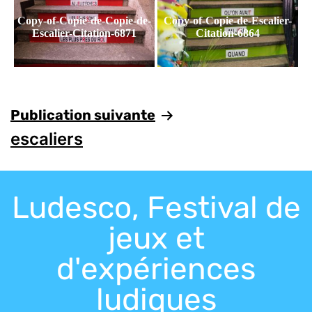
Copy-of-Copie-de-Copie-de-
Copy-of-Copie-de-Escalier-
Escalier-Citation-6871
Citation-6864
Publication suivante
escaliers
Ludesco, Festival de
jeux et
d'expériences
ludiques